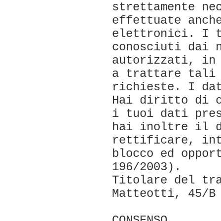
strettamente ne
effettuate anch
elettronici. I 
conosciuti dai 
autorizzati, in
a trattare tali
richieste. I da
Hai diritto di 
i tuoi dati pre
hai inoltre il 
rettificare, in
blocco ed oppor
196/2003).
Titolare del tr
Matteotti, 45/B
CONSENSO