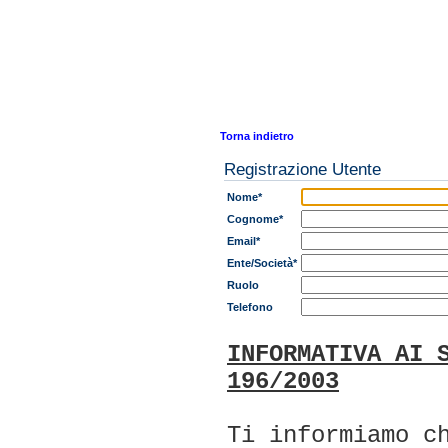
Torna indietro
Registrazione Utente
Nome*
Cognome*
Email*
Ente/Società*
Ruolo
Telefono
INFORMATIVA AI 
196/2003
Ti informiamo c