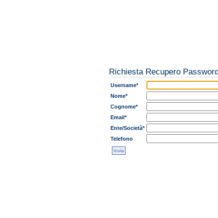
Richiesta Recupero Passwor
Username*
Nome*
Cognome*
Email*
Ente/Società*
Telefono